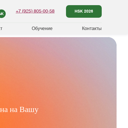
+7 (925) 805‑00‑58
HSK 2026
т
Обучение
Контакты
ена на Вашу