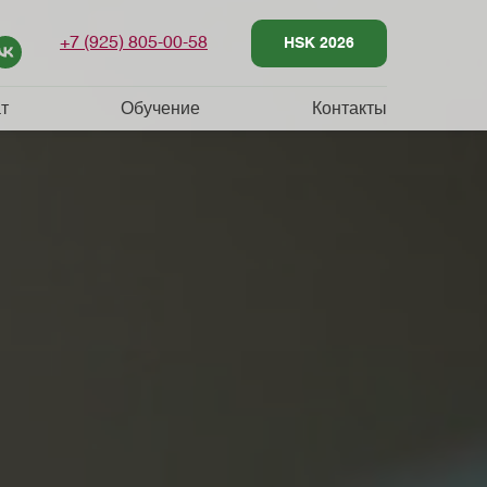
+7 (925) 805‑00‑58
HSK 2026
т
Обучение
Контакты